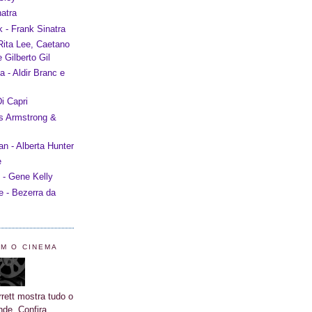
atra
 - Frank Sinatra
 Rita Lee, Caetano
 Gilberto Gil
 - Aldir Branc e
i Capri
is Armstrong &
 - Alberta Hunter
e
 - Gene Kelly
e - Bezerra da
OM O CINEMA
rett mostra tudo o
nde. Confira