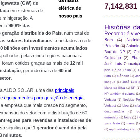
7,142,831
Histórias d
Recordar é vive
Bom
(4)
Notíci
Pelezão
(4)
Antonio
Baú do NP
(2)
Chi
Cotidiano
(2)
Ebr
José Luis Conceiç
pelo Grupo Folha
(1)
G
Foto
(1)
Gênesis
(1)
Jo
sangue
(1)
José Luis 
Maria da Silva
(1)
NP
(1
NP também é cultura
(1)
Vodcast
(1)
Notícias P
Vodcast
(1)
blog
(1)
cri
documentário
(1)
e
entrevista
(1)
fotos
(1)
in
zona leste
(1)
marra
(1)
(1)
repórter-fotográfico
(1