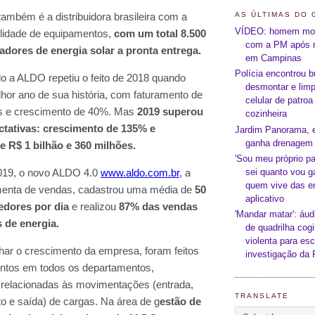
AS ÚLTIMAS DO 
VÍDEO: homem mor
com a PM após r
em Campinas
Polícia encontrou 
desmontar e limp
celular de patro
cozinheira
Jardim Panorama, 
ganha drenagem 
'Sou meu próprio p
sei quanto vou ga
quem vive das e
aplicativo
'Mandar matar': áud
de quadrilha cog
violenta para es
investigação da
TRANSLATE