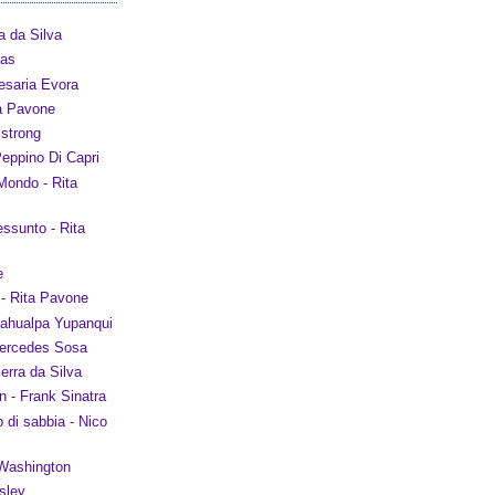
a da Silva
xas
saria Evora
ta Pavone
mstrong
eppino Di Capri
Mondo - Rita
ssunto - Rita
e
 - Rita Pavone
tahualpa Yupanqui
Mercedes Sosa
erra da Silva
 - Frank Sinatra
o di sabbia - Nico
 Washington
sley