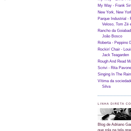
My Way - Frank Sin
New York, New York
Parque Industrial -
Veloso, Tom Zé e
Rancho da Goiabada
João Bosco
Roberta - Peppino D
Rockin' Chair - Lou
Jack Teagarden
Rough And Read Man
Scrivi - Rita Pavon
Singing In The Rain
Vítima da sociedad
Silva
LINHA DIRETA C
Blog de Adriano Gar
que rola na tela gra