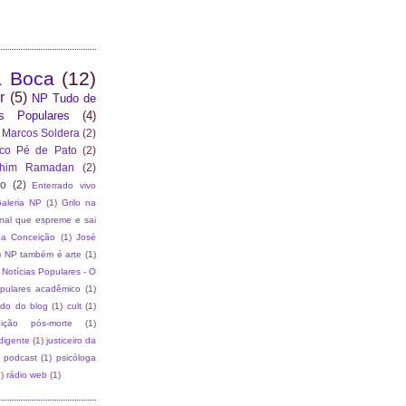
a Boca
(12)
r
(5)
NP Tudo de
as Populares
(4)
 Marcos Soldera
(2)
co Pé de Pato
(2)
ahim Ramadan
(2)
ão
(2)
Enterrado vivo
aleria NP
(1)
Grilo na
rnal que espreme e sai
da Conceição
(1)
José
)
NP também é arte
(1)
Notícias Populares - O
opulares acadêmico
(1)
ado do blog
(1)
cult
(1)
dição pós-morte
(1)
digente
(1)
justiceiro da
podcast
(1)
psicóloga
)
rádio web
(1)