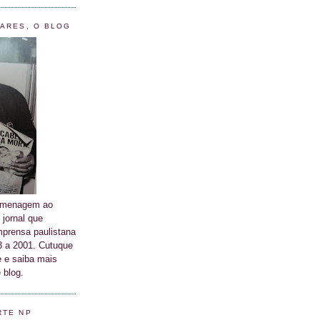
LARES, O BLOG
homenagem ao
 jornal que
prensa paulistana
63 a 2001. Cutuque
 e saiba mais
 blog.
RTE NP