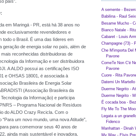
A semente - Bezerr
Babilina - Raul Sei
Besame Mucho - Ce
Bianco Natale - Ri
Cabaret - Louis Ar
Champagne (73) - P
Che M'importa Del 
Pavone
ComeTe Non C'é Ne
Pavone
Cuore - Rita Pavon
Datemi Un Martello
Duerme Negrito - A
Duerme Negrito - 
É cocada boa - Bez
Fly Me To The Moon
Legata a un granell
Fidenco
Manhattan - Dinah
My Way - Elvis Pre