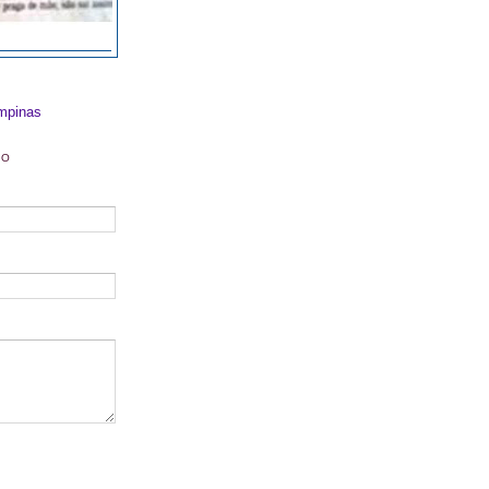
mpinas
DO