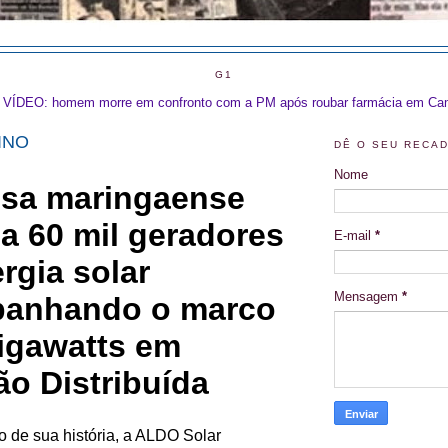
G1
VÍDEO: homem morre em confronto com a PM após roubar farmácia em Ca
INO
DÊ O SEU RECA
Nome
E-mail
*
Mensagem
*