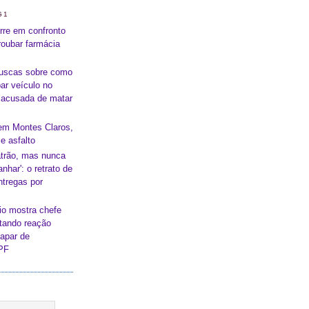
G1
re em confronto
oubar farmácia
buscas sobre como
ar veículo no
a acusada de matar
em Montes Claros,
e asfalto
atrão, mas nunca
nhar': o retrato de
ntregas por
io mostra chefe
itando reação
capar de
 PF