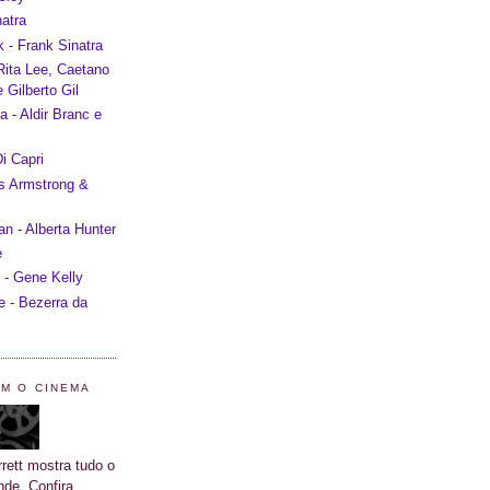
atra
 - Frank Sinatra
 Rita Lee, Caetano
 Gilberto Gil
 - Aldir Branc e
i Capri
is Armstrong &
 - Alberta Hunter
e
 - Gene Kelly
e - Bezerra da
OM O CINEMA
rett mostra tudo o
nde. Confira