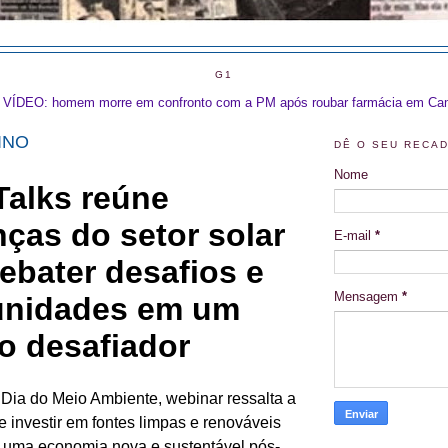
G1
VÍDEO: homem morre em confronto com a PM após roubar farmácia em Ca
INO
DÊ O SEU RECA
Nome
E-mail
*
Mensagem
*