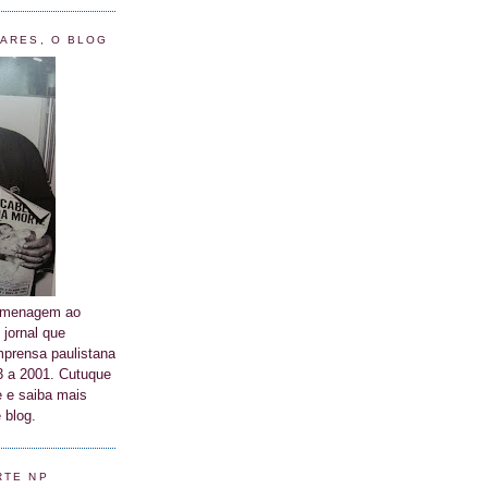
LARES, O BLOG
homenagem ao
 jornal que
prensa paulistana
63 a 2001. Cutuque
 e saiba mais
 blog.
RTE NP