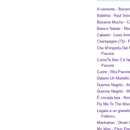
A semente - Bezerr
Babilina - Raul Sei
Besame Mucho - Ce
Bianco Natale - Ri
Cabaret - Louis Ar
Champagne (73) - P
Che M'importa Del 
Pavone
ComeTe Non C'é Ne
Pavone
Cuore - Rita Pavon
Datemi Un Martello
Duerme Negrito - A
Duerme Negrito - 
É cocada boa - Bez
Fly Me To The Moon
Legata a un granell
Fidenco
Manhattan - Dinah
My Way - Elvis Pre