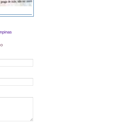
mpinas
DO