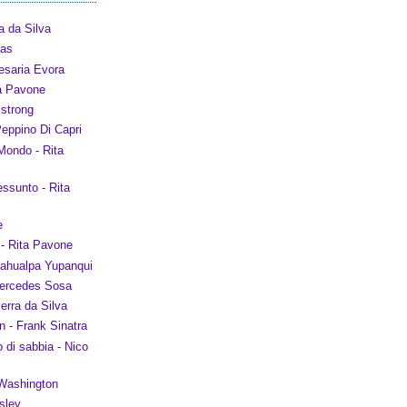
a da Silva
xas
saria Evora
ta Pavone
mstrong
eppino Di Capri
Mondo - Rita
ssunto - Rita
e
 - Rita Pavone
tahualpa Yupanqui
Mercedes Sosa
erra da Silva
 - Frank Sinatra
o di sabbia - Nico
 Washington
sley