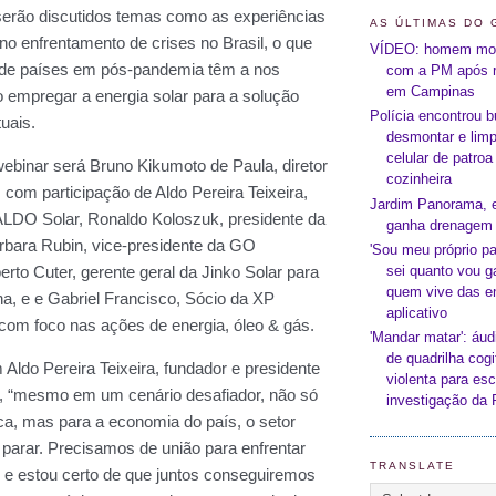
AS ÚLTIMAS DO 
VÍDEO: homem mor
com a PM após r
em Campinas
Polícia encontrou 
desmontar e limp
celular de patro
cozinheira
Jardim Panorama, 
ganha drenagem 
'Sou meu próprio p
sei quanto vou ga
quem vive das e
aplicativo
'Mandar matar': áud
de quadrilha cog
violenta para es
investigação da
TRANSLATE