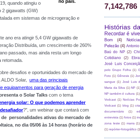
7,142,786
Histórias d
Recordar é vive
Bom
(4)
Notíci
Pelezão
(4)
Antonio
Baú do NP
(2)
Chi
Cotidiano
(2)
Ebr
José Luis Conceiç
pelo Grupo Folha
(1)
G
Foto
(1)
Gênesis
(1)
Jo
sangue
(1)
José Luis 
Maria da Silva
(1)
NP
(1
NP também é cultura
(1)
Vodcast
(1)
Notícias P
Vodcast
(1)
blog
(1)
cri
documentário
(1)
e
entrevista
(1)
fotos
(1)
in
zona leste
(1)
marra
(1)
(1)
repórter-fotográfico
(1