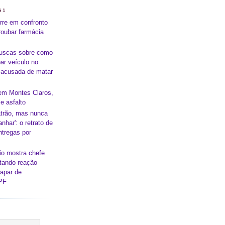
G1
re em confronto
oubar farmácia
buscas sobre como
ar veículo no
a acusada de matar
em Montes Claros,
e asfalto
atrão, mas nunca
nhar': o retrato de
ntregas por
io mostra chefe
itando reação
capar de
 PF