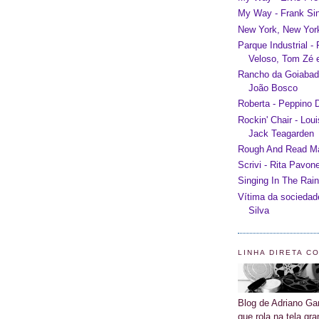
My Way - Frank Sin
New York, New York
Parque Industrial -
Veloso, Tom Zé e
Rancho da Goiabada
João Bosco
Roberta - Peppino D
Rockin' Chair - Lou
Jack Teagarden
Rough And Read Man
Scrivi - Rita Pavon
Singing In The Rain
Vítima da sociedad
Silva
LINHA DIRETA C
Blog de Adriano Gar
que rola na tela gra