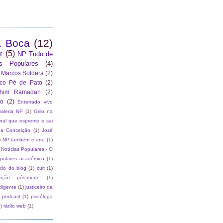
a Boca
(12)
r
(5)
NP Tudo de
as Populares
(4)
 Marcos Soldera
(2)
co Pé de Pato
(2)
ahim Ramadan
(2)
ão
(2)
Enterrado vivo
aleria NP
(1)
Grilo na
rnal que espreme e sai
da Conceição
(1)
José
)
NP também é arte
(1)
Notícias Populares - O
opulares acadêmico
(1)
ado do blog
(1)
cult
(1)
dição pós-morte
(1)
digente
(1)
justiceiro da
podcast
(1)
psicóloga
)
rádio web
(1)