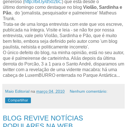
generoso (
http://bit.ly/d502bC
) que está desde o
último domingo como destaque no blog
Violão, Sardinha e
Pão
, do 'jornalista, pesquisador e palmeirense' Matheus
Trunk.
Trata-se de uma longa entrevista com este que vos escreve,
publicada na íntegra. Visite e leia - se não for por nossa
entrevista, vale pelo Violão, Sardinha e Pão, que é muito
bem feito, embora seja definido pelo autor como 'um blog
paulista, nelsista e politicamente incorreto'.
O único defeito do blog, na minha opinião, está no seu autor,
que é palmeirense de carteirinha. Aliás depois da última
derrota do Porcão, 3 a 1 para o Santo André, disparamos um
twitter com a revelação de uma vidente macabra: há uma
cabeça de LuxemBURRO enterrada no Parque Antártica...
Maio Editorial
na
março 04, 2010
Nenhum comentário:
Compartilhar
BLOG REVIVE NOTÍCIAS
POPULARES NA WEB