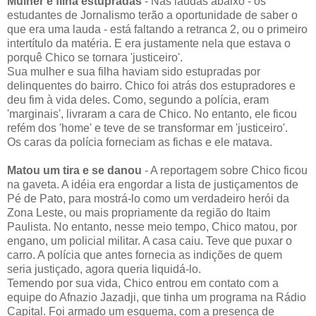
Mulher e filha estupradas
- Nas laudas abaixo - os
estudantes de Jornalismo terão a oportunidade de saber o
que era uma lauda - está faltando a retranca 2, ou o primeiro
intertítulo da matéria. E era justamente nela que estava o
porquê Chico se tornara 'justiceiro'.
Sua mulher e sua filha haviam sido estupradas por
delinquentes do bairro. Chico foi atrás dos estupradores e
deu fim à vida deles. Como, segundo a polícia, eram
'marginais', livraram a cara de Chico. No entanto, ele ficou
refém dos 'home' e teve de se transformar em 'justiceiro'.
Os caras da polícia forneciam as fichas e ele matava.
Matou um tira e se danou
- A reportagem sobre Chico ficou
na gaveta. A idéia era engordar a lista de justiçamentos de
Pé de Pato, para mostrá-lo como um verdadeiro herói da
Zona Leste, ou mais propriamente da região do Itaim
Paulista. No entanto, nesse meio tempo, Chico matou, por
engano, um policial militar. A casa caiu. Teve que puxar o
carro. A polícia que antes fornecia as indições de quem
seria justiçado, agora queria liquidá-lo.
Temendo por sua vida, Chico entrou em contato com a
equipe do Afnazio Jazadji, que tinha um programa na Rádio
Capital. Foi armado um esquema, com a presença de