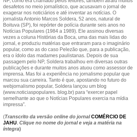
NP, como era chamado pelos leitores, também atraiu muitos
desafetos no meio jornalístico, que acusavam o jornal de
exagerar nos noticiários e até inventar as notícias. O
jornalista Antonio Marcos Soldera, 52 anos, natural de
Boituva (SP), foi repórter de polícia durante seis anos no
Notícias Populares (1984 a 1989). Ele assinou diversas
vezes a coluna Histórias da Boca, uma das mais lidas do
jornal, e produziu matérias que entraram para o imaginário
popular, como as do caso Pelezão que, para a publicação,
era o ídolo das madames paulistanas. Depois de sua
passagem pelo NP, Soldera trabalhou em diversas outras
publicações e durante muitos anos atuou como assessor de
imprensa. Mas foi a experiência no jornalismo popular que
marcou sua carreira. Tanto é que, apostando no futuro do
webjornalismo popular, Soldera lançou um blog
(www.noticiaspopulares. blog.br) para “exercer papel
semelhante ao que o Notícias Populares exercia na mídia
impressa”.
(
Transcrito da versão online do jornal
COMÉRCIO DE
JAHU
.
Clique no nome do jornal e veja a matéria na
íntegra
)