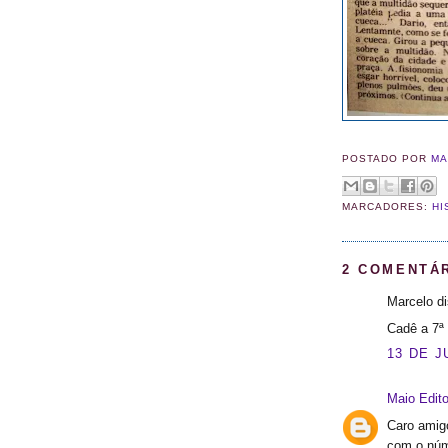
POSTADO POR
MA
MARCADORES:
HI
2 COMENTÁ
Marcelo di
Cadê a 7ª 
13 DE J
Maio Edito
Caro amigo
com o núme