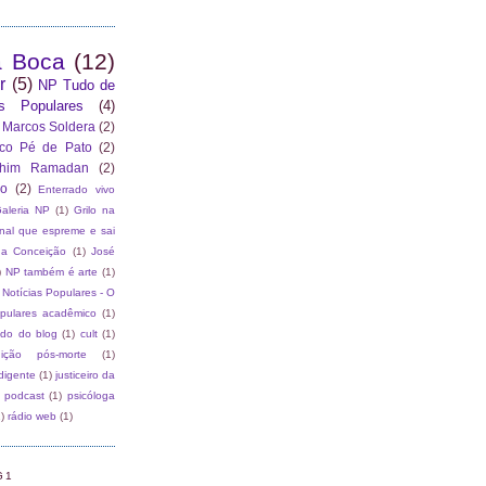
a Boca
(12)
r
(5)
NP Tudo de
as Populares
(4)
 Marcos Soldera
(2)
co Pé de Pato
(2)
ahim Ramadan
(2)
ão
(2)
Enterrado vivo
aleria NP
(1)
Grilo na
rnal que espreme e sai
da Conceição
(1)
José
)
NP também é arte
(1)
Notícias Populares - O
opulares acadêmico
(1)
ado do blog
(1)
cult
(1)
dição pós-morte
(1)
digente
(1)
justiceiro da
podcast
(1)
psicóloga
)
rádio web
(1)
G1