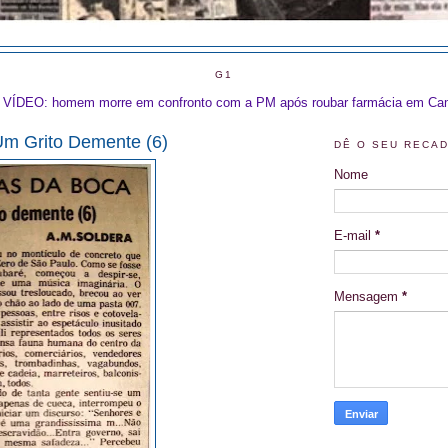
G1
VÍDEO: homem morre em confronto com a PM após roubar farmácia em Ca
Um Grito Demente (6)
DÊ O SEU RECA
Nome
E-mail
*
Mensagem
*