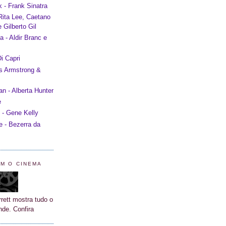
 - Frank Sinatra
 Rita Lee, Caetano
 Gilberto Gil
 - Aldir Branc e
i Capri
is Armstrong &
 - Alberta Hunter
e
 - Gene Kelly
e - Bezerra da
OM O CINEMA
rett mostra tudo o
nde. Confira