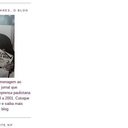
LARES, O BLOG
homenagem ao
 jornal que
prensa paulistana
63 a 2001. Cutuque
 e saiba mais
 blog.
RTE NP