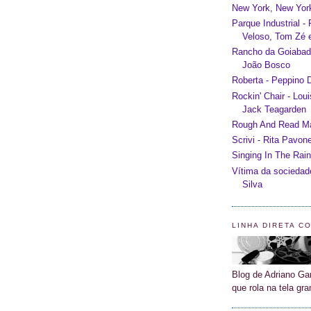
New York, New York
Parque Industrial -
Veloso, Tom Zé e
Rancho da Goiabada
João Bosco
Roberta - Peppino D
Rockin' Chair - Lou
Jack Teagarden
Rough And Read Man
Scrivi - Rita Pavon
Singing In The Rain
Vítima da sociedad
Silva
LINHA DIRETA C
Blog de Adriano Gar
que rola na tela gra