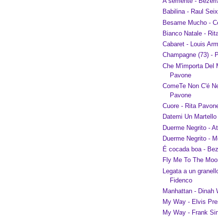
A semente - Bezerr
Babilina - Raul Sei
Besame Mucho - Ce
Bianco Natale - Ri
Cabaret - Louis Ar
Champagne (73) - P
Che M'importa Del 
Pavone
ComeTe Non C'é Ne
Pavone
Cuore - Rita Pavon
Datemi Un Martello
Duerme Negrito - A
Duerme Negrito - 
É cocada boa - Bez
Fly Me To The Moon
Legata a un granell
Fidenco
Manhattan - Dinah
My Way - Elvis Pre
My Way - Frank Sin