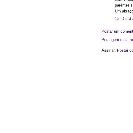
parêntesis
Um abraço 
13 DE J
Postar um coment
Postagem mais re
Assinar:
Postar c