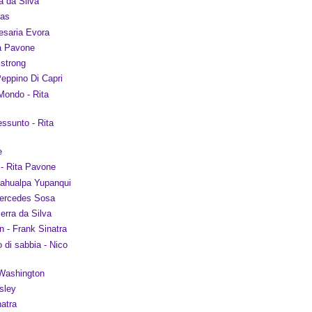
a da Silva
xas
saria Evora
ta Pavone
mstrong
eppino Di Capri
Mondo - Rita
ssunto - Rita
e
 - Rita Pavone
tahualpa Yupanqui
Mercedes Sosa
erra da Silva
 - Frank Sinatra
o di sabbia - Nico
 Washington
sley
atra