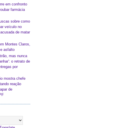
re em confronto
oubar farmácia
buscas sobre como
ar veículo no
a acusada de matar
em Montes Claros,
e asfalto
atrão, mas nunca
nhar': o retrato de
ntregas por
io mostra chefe
itando reação
capar de
 PF
Translate