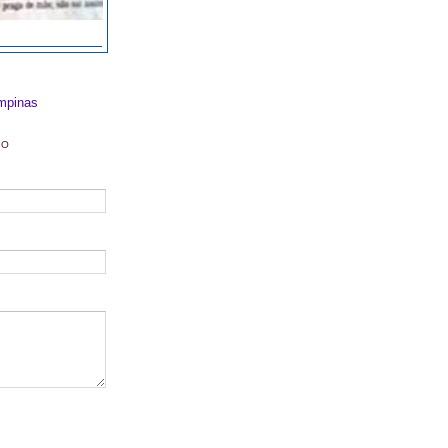
mpinas
DO