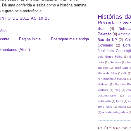
. Dê uma conferida e saiba como a história termina.
e grato pela preferência.
Histórias d
UNHO DE 2011 ÀS 10:23
Recordar é vive
Bom
(4)
Notíci
ário
Pelezão
(4)
Antonio
cente
Página inicial
Postagem mais antiga
Baú do NP
(2)
Chi
Cotidiano
(2)
Ebr
omentários (Atom)
José Luis Conceiç
pelo Grupo Folha
(1)
G
Foto
(1)
Gênesis
(1)
Jo
sangue
(1)
José Luis 
Maria da Silva
(1)
NP
(1
NP também é cultura
(1)
Vodcast
(1)
Notícias P
Vodcast
(1)
blog
(1)
cri
documentário
(1)
e
entrevista
(1)
fotos
(1)
in
zona leste
(1)
marra
(1)
(1)
repórter-fotográfico
(1
AS ÚLTIMAS DO 