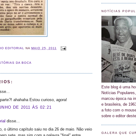
NOTÍCIAS POPU
IO EDITORIAL
NA
MAIO 25, 2011
STÓRIAS DA BOCA
RIOS:
Este blog é uma 
sse...
Notícias Populares,
marcou época na im
parte?! ahahaha Estou curioso, agora!
e brasileira, de 19
UNHO DE 2011 ÀS 02:21
a foto com o mouse
sobre o editor deste
rial
disse...
, o último capítulo saiu no dia 26 de maio. Não veio
GALERA QUE CU
ro sete, mas sim com a palavra "final" entre