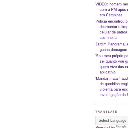
VÍDEO: homem mor
com a PM após r
em Campinas
Polícia encontrou 
desmontar e limp
celular de patro
cozinheira
Jardim Panorama, 
ganha drenagem 
'Sou meu próprio p
sei quanto vou ga
quem vive das e
aplicativo
'Mandar matar': áud
de quadrilha cog
violenta para es
investigação da
TRANSLATE
Powered by