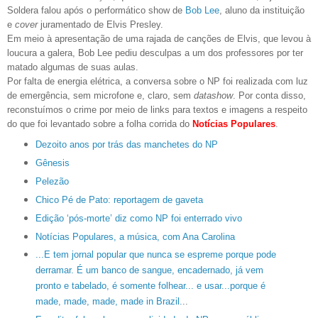
Soldera falou após o performático show de
Bob Lee
, aluno da instituição
e
cover
juramentado de Elvis Presley.
Em meio à apresentação de uma rajada de canções de Elvis, que levou à
loucura a galera, Bob Lee pediu desculpas a um dos professores por ter
matado algumas de suas aulas.
Por falta de energia elétrica, a conversa sobre o NP foi realizada com luz
de emergência, sem microfone e, claro, sem
datashow
. Por conta disso,
reconstuímos o crime por meio de links para textos e imagens a respeito
do que foi levantado sobre a folha corrida do
Notícias Populares
.
Dezoito anos por trás das manchetes do NP
Gênesis
Pelezão
Chico Pé de Pato: reportagem de gaveta
Edição ‘pós-morte’ diz como NP foi enterrado vivo
Notícias Populares, a música, com Ana Carolina
...E tem jornal popular que nunca se espreme porque pode
derramar. É um banco de sangue, encadernado, já vem
pronto e tabelado, é somente folhear... e usar...porque é
made, made, made, made in Brazil.
..