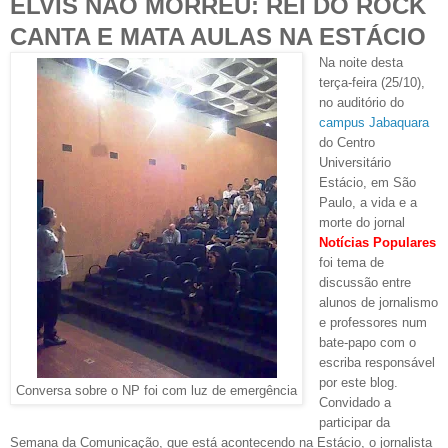
ELVIS NÃO MORREU: REI DO ROCK
CANTA E MATA AULAS NA ESTÁCIO
Na noite desta
terça-feira (25/10),
no auditório do
campus Jabaquara
do Centro
Universitário
Estácio, em São
Paulo, a vida e a
morte do jornal
Notícias Populares
foi tema de
discussão entre
alunos de jornalismo
e professores num
bate-papo com o
escriba responsável
por este blog.
Conversa sobre o NP foi com luz de emergência
Convidado a
participar da
Semana da Comunicação, que está acontecendo na Estácio, o jornalista