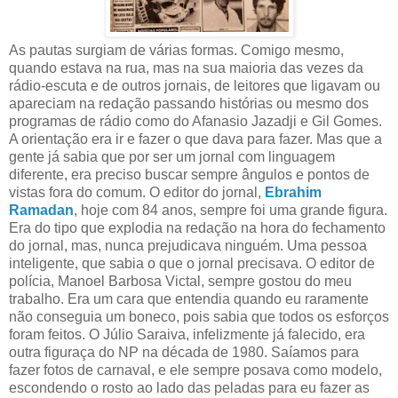
As pautas surgiam de várias formas. Comigo mesmo,
quando estava na rua, mas na sua maioria das vezes da
rádio-escuta e de outros jornais, de leitores que ligavam ou
apareciam na redação passando histórias ou mesmo dos
programas de rádio como do Afanasio Jazadji e Gil Gomes.
A orientação era ir e fazer o que dava para fazer. Mas que a
gente já sabia que por ser um jornal com linguagem
diferente, era preciso buscar sempre ângulos e pontos de
vistas fora do comum. O editor do jornal,
Ebrahim
Ramadan
, hoje com 84 anos, sempre foi uma grande figura.
Era do tipo que explodia na redação na hora do fechamento
do jornal, mas, nunca prejudicava ninguém. Uma pessoa
inteligente, que sabia o que o jornal precisava. O editor de
polícia, Manoel Barbosa Victal, sempre gostou do meu
trabalho. Era um cara que entendia quando eu raramente
não conseguia um boneco, pois sabia que todos os esforços
foram feitos. O Júlio Saraiva, infelizmente já falecido, era
outra figuraça do NP na década de 1980. Saíamos para
fazer fotos de carnaval, e ele sempre posava como modelo,
escondendo o rosto ao lado das peladas para eu fazer as