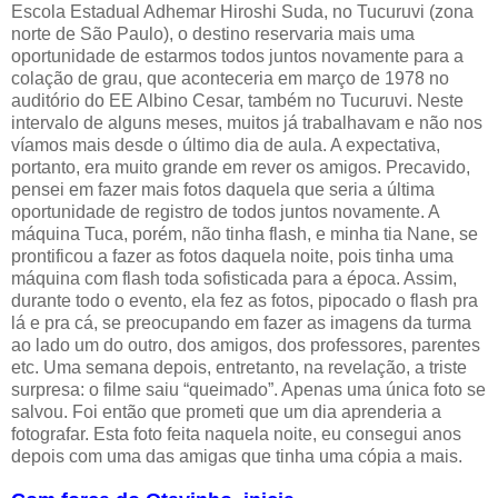
Escola Estadual Adhemar Hiroshi Suda, no Tucuruvi (zona
norte de São Paulo), o destino reservaria mais uma
oportunidade de estarmos todos juntos novamente para a
colação de grau, que aconteceria em março de 1978 no
auditório do EE Albino Cesar, também no Tucuruvi. Neste
intervalo de alguns meses, muitos já trabalhavam e não nos
víamos mais desde o último dia de aula. A expectativa,
portanto, era muito grande em rever os amigos. Precavido,
pensei em fazer mais fotos daquela que seria a última
oportunidade de registro de todos juntos novamente. A
máquina Tuca, porém, não tinha flash, e minha tia Nane, se
prontificou a fazer as fotos daquela noite, pois tinha uma
máquina com flash toda sofisticada para a época. Assim,
durante todo o evento, ela fez as fotos, pipocado o flash pra
lá e pra cá, se preocupando em fazer as imagens da turma
ao lado um do outro, dos amigos, dos professores, parentes
etc. Uma semana depois, entretanto, na revelação, a triste
surpresa: o filme saiu “queimado”. Apenas uma única foto se
salvou. Foi então que prometi que um dia aprenderia a
fotografar. Esta foto feita naquela noite, eu consegui anos
depois com uma das amigas que tinha uma cópia a mais.